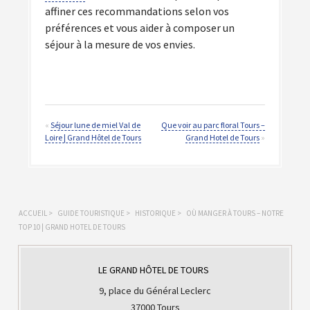
affiner ces recommandations selon vos
préférences et vous aider à composer un
séjour à la mesure de vos envies.
«
Séjour lune de miel Val de
Que voir au parc floral Tours –
Loire | Grand Hôtel de Tours
Grand Hotel de Tours
»
ACCUEIL
>
GUIDE TOURISTIQUE
>
HISTORIQUE
>
OÙ MANGER À TOURS – NOTRE
TOP 10 | GRAND HOTEL DE TOURS
LE GRAND HÔTEL DE TOURS
9, place du Général Leclerc
37000 Tours