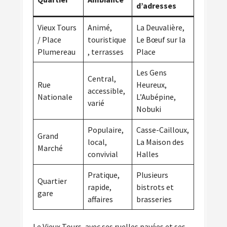
d’adresses
Vieux Tours
Animé,
La Deuvalière,
/ Place
touristique
Le Bœuf sur la
Plumereau
, terrasses
Place
Les Gens
Central,
Rue
Heureux,
accessible,
Nationale
L’Aubépine,
varié
Nobuki
Populaire,
Casse-Cailloux,
Grand
local,
La Maison des
Marché
convivial
Halles
Pratique,
Plusieurs
Quartier
rapide,
bistrots et
gare
affaires
brasseries
Le Vieux Tours, avec ses ruelles pavées et ses