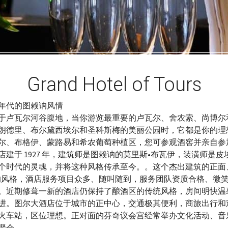
Grand Hotel of Tours
年代的图赖讷风情
于卢瓦尔河谷腹地，当你游览最重要的卢瓦尔、舍农索、尚博尔
朗德里、布尔黛西埃尔和圣科斯梅的美丽公园时，它都是你的理
尔、布格伊、蒙路易和希农葡萄种植区，您可参观酒窖并亲自参
建于 1927 年，建筑师是图赖讷的莫里斯•布瓦伊，装潢师是皮
个时代的灵魂，并将这种风格传承至今。。这个杰出建筑的正面
年代的风格，酒店服务项目众多、随叫随到，服务团队资质合格、微
。近期修葺一新的酒店仍保持了酿酒区的传统风格，房间明快温
进。图尔大酒店位于城市的正中心，交通极其便利，商旅出行和
火车站，区位理想。正对面的芬奇议会宫经常举办文化活动、音
聚会。