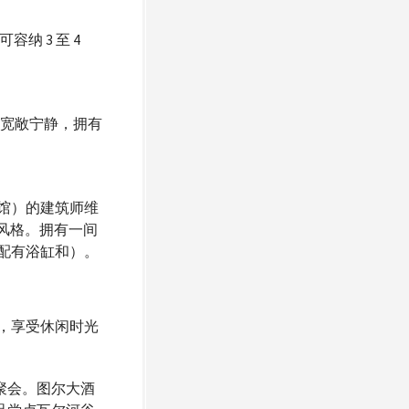
纳 3 至 4
，宽敞宁静，拥有
馆）的建筑师维
术风格。拥有一间
配有浴缸和）。
，享受休闲时光
聚会。图尔大酒