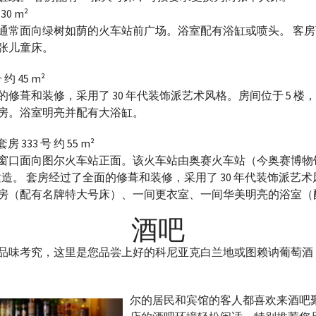
30 m²
常面向绿树如荫的火车站前广场。浴室配有浴缸或喷头。 客房可容
张儿童床。
 约 45 m²
修葺和装修，采用了 30 年代装饰派艺术风格。房间位于 5 楼
房。浴室明亮并配有大浴缸。
 333 号 约 55 m²
窗口面向图尔火车站正面。该火车站由奥赛火车站（今奥赛博物
建造。 套房经过了全面的修葺和装修，采用了 30 年代装饰派艺
房（配有名牌特大号床）、一间更衣室、一间华美明亮的浴室（
酒吧
品味考究，这里是您品尝上好的科尼亚克白兰地或图赖讷葡萄酒
尔的居民和宾馆的客人都喜欢来酒吧