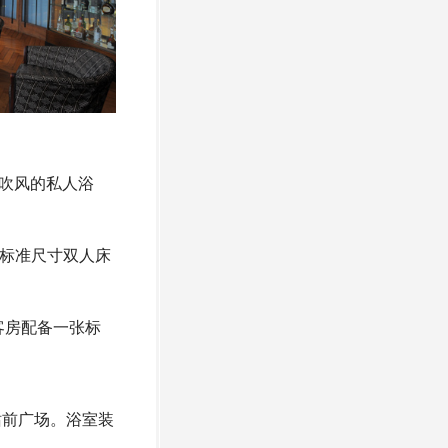
电吹风的私人浴
张标准尺寸双人床
客房配备一张标
站前广场。浴室装