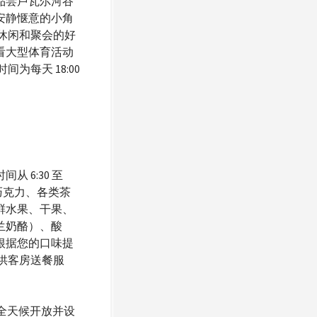
品尝卢瓦尔河谷
安静惬意的小角
休闲和聚会的好
看大型体育活动
为每天 18:00
 6:30 至
啡、巧克力、各类茶
鲜水果、干果、
兰奶酪）、酸
根据您的口味提
供客房送餐服
全天候开放并设