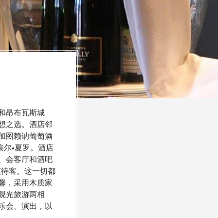
和昂布瓦斯城
想之选。酒店邻
加图赖讷葡萄酒
埃尔•夏罗。酒店
、会客厅和酒吧
笑待客。这一切都
馨，采用木质家
观光旅游两相
乐会、演出，以