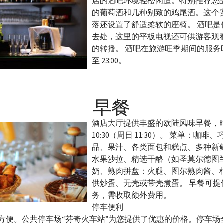
店的酒吧环境轻松闲适。特别推荐您
的葡萄酒和几种别致的鸡尾酒。这个
落还设置了舒适柔软的座椅。 酒吧是
去处，这里的平板电视还可供游客观
的转播。 酒吧在旅游旺季期间的服务时间
至 23:00。
早餐
酒店大厅提供丰盛的欧陆风味早餐，时间从
10:30（周日 11:30）。 菜单：咖
品、果汁、各类面包和糕点、多种新
水果沙拉、精选干酪（如圣莫尔德图
奶、熟肉拼盘：火腿、图尔熟肉酱、
供炒蛋、无壳或带壳煮蛋。 早餐可提
务，需收取额外费用。
停车便利
方便。公共停车场“芬奇火车站”为您提供了优惠的价格。停车场