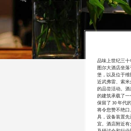
品味上世纪三十
图尔大酒店坐落
堡，以及位于维
近武弗雷、索米
的品尝活动。酒店
的建筑承载了一
保留了 30 
将令您赞不绝口
具，设备装置先
宜。酒店附近有
及研讨会和行业