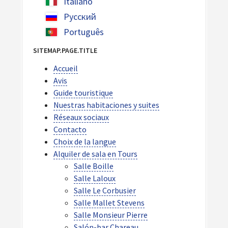
Italiano
Русский
Português
SITEMAP.PAGE.TITLE
Accueil
Avis
Guide touristique
Nuestras habitaciones y suites
Réseaux sociaux
Contacto
Choix de la langue
Alquiler de sala en Tours
Salle Boille
Salle Laloux
Salle Le Corbusier
Salle Mallet Stevens
Salle Monsieur Pierre
Salón-bar Chareau