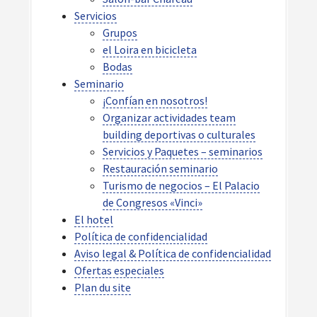
Servicios
Grupos
el Loira en bicicleta
Bodas
Seminario
¡Confían en nosotros!
Organizar actividades team
building deportivas o culturales
Servicios y Paquetes – seminarios
Restauración seminario
Turismo de negocios – El Palacio
de Congresos «Vinci»
El hotel
Política de confidencialidad
Aviso legal & Política de confidencialidad
Ofertas especiales
Plan du site