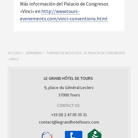
Más información del Palacio de Congresos
«Vinci» en
http://www.tours-
evenements.com/vinci-conventions.html
ACCUEIL
>
SEMINARIO
>
TURISMO DE NEGOCIOS – EL PALACIO DE CONGRESOS
«VINCI»
LE GRAND HÔTEL DE TOURS
9, place du Général Leclerc
37000 Tours
CONTACT US
+33 (0) 2 47 05 35 31
contact@legrandhoteltours.com