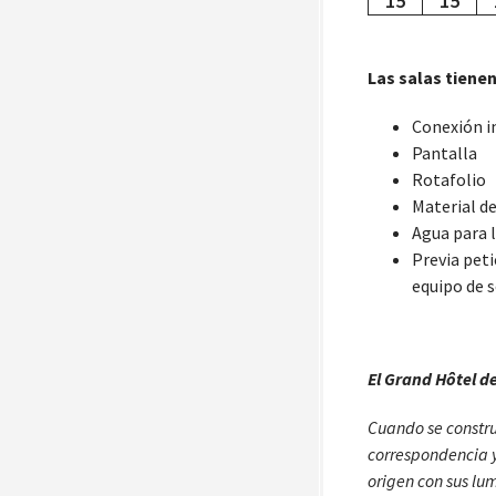
15
15
Las salas tiene
Conexión i
Pantalla
Rotafolio
Material de
Agua para 
Previa pet
equipo de s
El Grand Hôtel de
Cuando se constru
correspondencia y
origen con sus lu