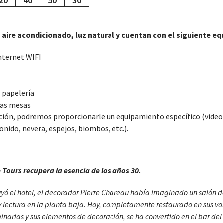
20
40
50
30
n aire acondicionado, luz natural y cuentan con el siguiente e
nternet WIFI
 papelería
las mesas
ición, podremos proporcionarle un equipamiento específico (video
onido, nevera, espejos, biombos, etc.).
 Tours recupera la esencia de los años 30.
yó el hotel, el decorador Pierre Chareau había imaginado un salón d
 lectura en la planta baja. Hoy, completamente restaurado en sus v
minarias y sus elementos de decoración, se ha convertido en el bar de