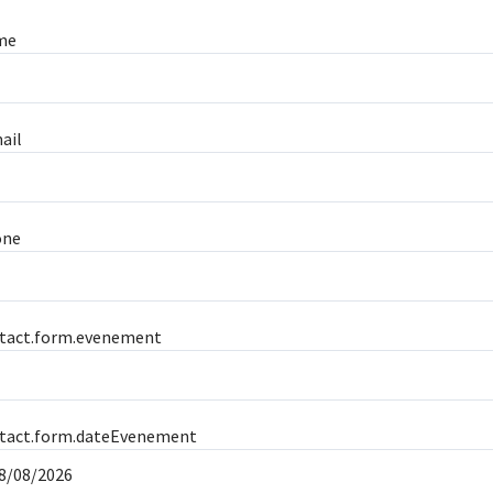
me
ail
one
tact.form.evenement
tact.form.dateEvenement