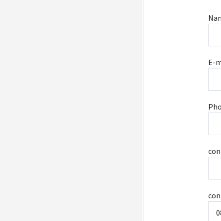
Na
E-m
Ph
con
con