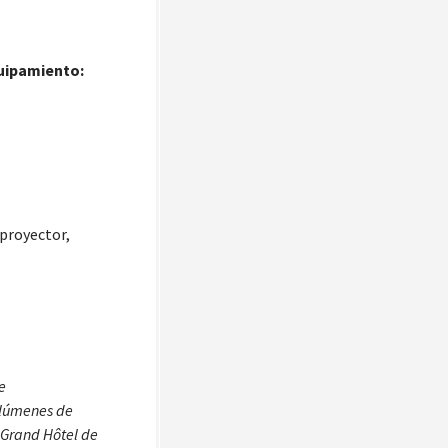
quipamiento:
proyector,
e
olúmenes de
l Grand Hôtel de