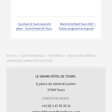
«
Que faire à Tours quand il
Marché de Noël Tours 2027 –
pleut – Grand Hotel de Tours
Dates, programme et guide
»
ACCUEIL
>
GUIDE TOURISTIQUE
>
HISTORIQUE
>
VIEUX TOURS QUARTIER
HISTORIQUE | GRAND HÔTEL DE TOURS
LE GRAND HÔTEL DE TOURS
9, place du Général Leclerc
37000 Tours
CONTACTEZ-NOUS
+33 (0) 2 47 05 35 31
contact@legrandhoteltours.com