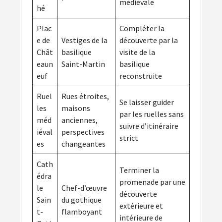
médiévale
hé
Plac
Compléter la
e de
Vestiges de la
découverte par la
Chât
basilique
visite de la
eaun
Saint-Martin
basilique
euf
reconstruite
Ruel
Rues étroites,
Se laisser guider
les
maisons
par les ruelles sans
méd
anciennes,
suivre d’itinéraire
iéval
perspectives
strict
es
changeantes
Cath
Terminer la
édra
promenade par une
le
Chef-d’œuvre
découverte
Sain
du gothique
extérieure et
t-
flamboyant
intérieure de