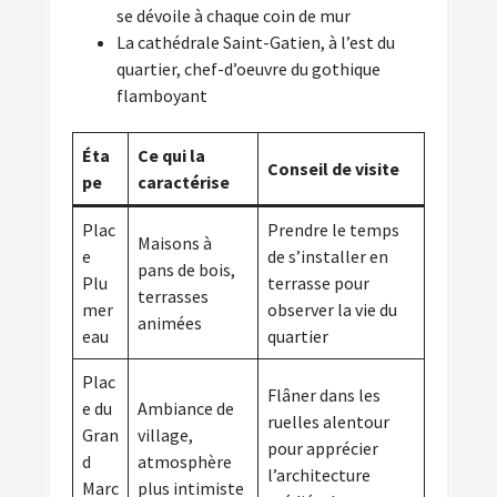
se dévoile à chaque coin de mur
La cathédrale Saint-Gatien, à l’est du
quartier, chef-d’oeuvre du gothique
flamboyant
Éta
Ce qui la
Conseil de visite
pe
caractérise
Plac
Prendre le temps
Maisons à
e
de s’installer en
pans de bois,
Plu
terrasse pour
terrasses
mer
observer la vie du
animées
eau
quartier
Plac
Flâner dans les
e du
Ambiance de
ruelles alentour
Gran
village,
pour apprécier
d
atmosphère
l’architecture
Marc
plus intimiste