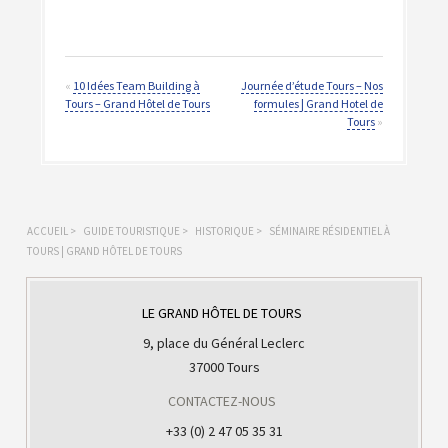
«
10 Idées Team Building à
Journée d’étude Tours – Nos
Tours – Grand Hôtel de Tours
formules | Grand Hotel de
Tours
»
ACCUEIL
>
GUIDE TOURISTIQUE
>
HISTORIQUE
>
SÉMINAIRE RÉSIDENTIEL À
TOURS | GRAND HÔTEL DE TOURS
LE GRAND HÔTEL DE TOURS
9, place du Général Leclerc
37000 Tours
CONTACTEZ-NOUS
+33 (0) 2 47 05 35 31