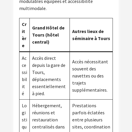
modulables équipées et accessibilité
multimodale.
Cr
Grand Hôtel de
it
Autres lieux de
Tours (hôtel
èr
séminaire à Tours
central)
e
Ac
Accès direct
Accès nécessitant
ce
depuis la gare de
souvent des
ssi
Tours,
navettes ou des
bil
déplacements
trajets
it
essentiellement
supplémentaires.
é
à pied.
Lo
Hébergement,
Prestations
gi
réunions et
parfois éclatées
sti
restauration
entre plusieurs
qu
centralisés dans
sites, coordination