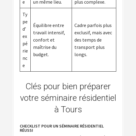
e
un même lieu.
plus complexe.
Ty
pe
Équilibre entre
Cadre parfois plus
d’
travail intensif,
exclusif, mais avec
ex
confort et
des temps de
pé
maîtrise du
transport plus
rie
budget.
longs.
nc
e
Clés pour bien préparer
votre séminaire résidentiel
à Tours
CHECKLIST POUR UN SÉMINAIRE RÉSIDENTIEL
RÉUSSI