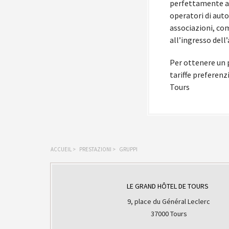
perfettamente att
operatori di auto
associazioni, com
all’ingresso dell
Per ottenere un p
tariffe preferenzi
Tours
ACCUEIL
>
PRESTAZIONI
>
GRUPPI
LE GRAND HÔTEL DE TOURS
9, place du Général Leclerc
37000 Tours