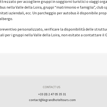
rezzato per accogliere gruppi in soggiorni turistici o viaggi orga
bus nella Valle della Loira, gruppi “matrimonio e famiglia”, club sp
itati aziendali, ecc. Un parcheggio per autobus è disponibile propr
’albergo.
reventivo personalizzato, verificare la disponibilità delle struttur
ali per i gruppi nella Valle della Loira, non esitate a contattare il
CONTACT US
+33 (0) 2 47 05 35 31
contact@legrandhoteltours.com