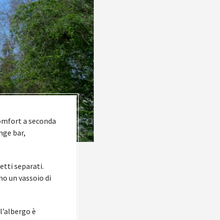
comfort a seconda
nge bar,
etti separati.
no un vassoio di
 l’albergo è