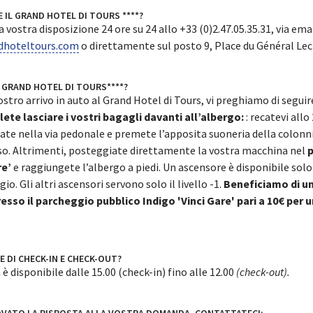
IL GRAND HOTEL DI TOURS ****?
 vostra disposizione 24 ore su 24 allo +33 (0)2.47.05.35.31, via emai
dhoteltours.com
o direttamente sul posto 9, Place du Général Le
 GRAND HOTEL DI TOURS****?
 vostro arrivo in auto al Grand Hotel di Tours, vi preghiamo di segui
lete lasciare i vostri bagagli davanti all’albergo:
: recatevi all
te nella via pedonale e premete l’apposita suoneria della colonni
so. Altrimenti, posteggiate direttamente la vostra macchina nel
re’
e raggiungete l’albergo a piedi. Un ascensore è disponibile solo 
o. Gli altri ascensori servono solo il livello -1.
Beneficiamo di un
esso il parcheggio pubblico Indigo 'Vinci Gare' pari a 10€ per u
E DI CHECK-IN E CHECK-OUT?
è disponibile dalle 15.00 (check-in) fino alle 12.00
(check-out).