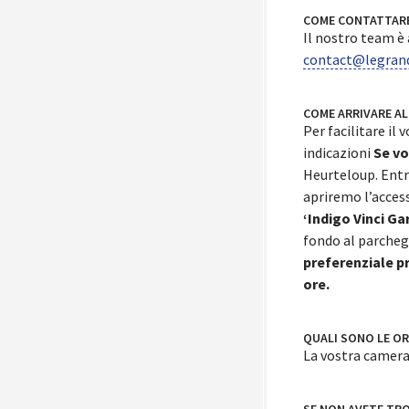
COME CONTATTARE 
Il nostro team è a
contact@legran
COME ARRIVARE AL
Per facilitare il
indicazioni
Se vo
Heurteloup. Entra
apriremo l’acces
‘Indigo Vinci Ga
fondo al parcheggi
preferenziale pr
ore.
QUALI SONO LE OR
La vostra camera 