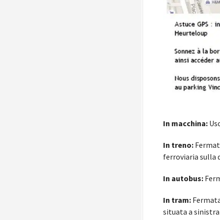
In macchina:
Usc
In treno:
Fermata
ferroviaria sulla
In autobus:
Ferm
In tram:
Fermata 
situata a sinistra