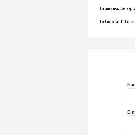
In aereo:
Aeropor
In bici:
sull’itine
Na
E-m