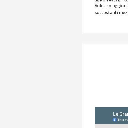
SE NON AVETE TR
Volete maggiori 
sottostanti mezz