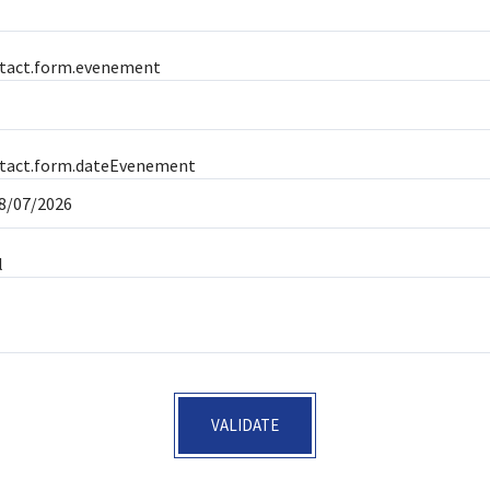
tact.form.evenement
tact.form.dateEvenement
l
VALIDATE