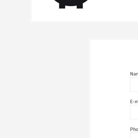
Na
E-m
Ph