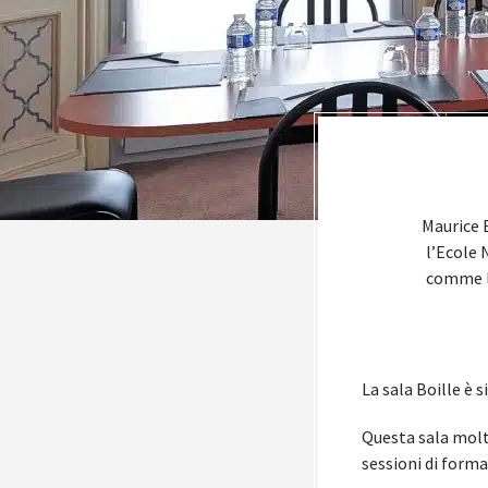
Maurice B
l’Ecole 
comme le
La sala Boille è 
Questa sala molto
sessioni di form