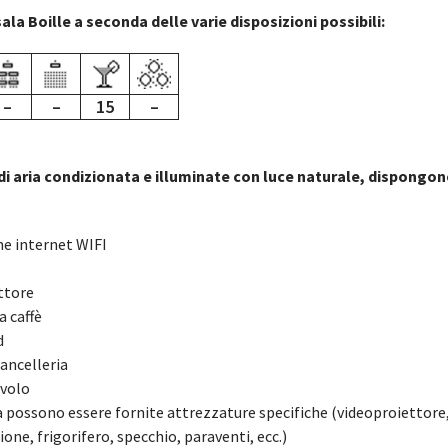
ala Boille a seconda delle varie disposizioni possibili:
–
–
15
–
di aria condizionata e illuminate con luce naturale, dispongo
e internet WIFI
ttore
a caffè
d
cancelleria
avolo
a possono essere fornite attrezzature specifiche (videoproiettore
one, frigorifero, specchio, paraventi, ecc.)