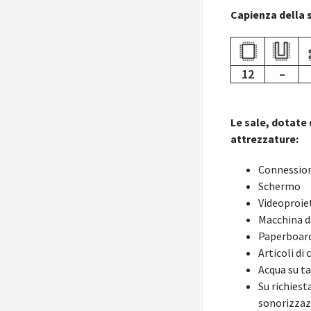
Capienza della s
12
–
Le sale, dotate 
attrezzature:
Connession
Schermo
Videoproie
Macchina d
Paperboar
Articoli di 
Acqua su t
Su richiest
sonorizzazi