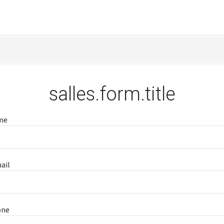
salles.form.title
me
ail
one