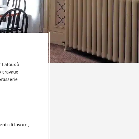
r Laloux à
x travaux
brasserie
nti di lavoro,