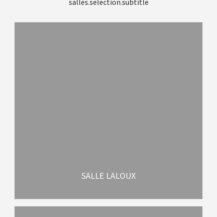
salles.selection.subtitle
SALLE LALOUX