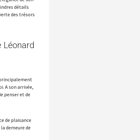
indres détails
verte des trésors
e Léonard
t principalement
i. A son arrivée,
 de penser et de
nce de plaisance
é la demeure de