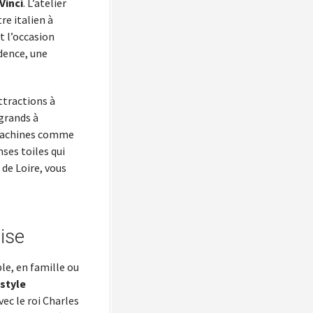
Vinci
. L’atelier
re italien à
t l’occasion
idence, une
ttractions à
 grands à
 machines comme
ses toiles qui
 de Loire, vous
ise
le, en famille ou
 style
ec le roi Charles