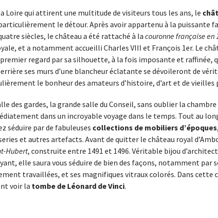
a Loire qui attirent une multitude de visiteurs tous les ans, le
chât
particulièrement le détour. Après avoir appartenu à la puissante 
uatre siècles, le château a été rattaché à la
couronne française en
oyale, et a notamment accueilli Charles VIII et François 1er. Le c
remier regard par sa silhouette, à la fois imposante et raffinée, 
. Derrière ses murs d’une blancheur éclatante se dévoileront de véri
ulièrement le bonheur des amateurs d’histoire, d’art et de vieilles 
salle des gardes, la grande salle du Conseil, sans oublier la chambre
iatement dans un incroyable voyage dans le temps. Tout au long 
ez séduire par de fabuleuses
collections de mobiliers d’époques
series et autres artefacts. Avant de quitter le château royal d’Amb
nt-Hubert
, construite entre 1491 et 1496. Véritable bijou d’architect
ant, elle saura vous séduire de bien des façons, notamment par s
ement travaillées, et ses magnifiques vitraux colorés. Dans cette 
t voir la
tombe de Léonard de Vinci
.