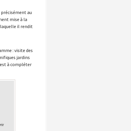
us précisément au
ment mise à la
laquelle il rendit
amme : visite des
nifiques jardins
e est à compléter
rir