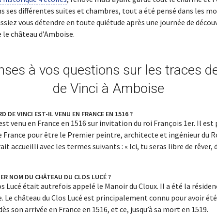
ns ses différentes suites et chambres, tout a été pensé dans les mo
issiez vous détendre en toute quiétude après une journée de décou
e le château d’Amboise.
nses à vos questions sur les traces d
de Vinci à Amboise
 DE VINCI EST-IL VENU EN FRANCE EN 1516 ?
est venu en France en 1516 sur invitation du roi François 1er. Il es
de France pour être le Premier peintre, architecte et ingénieur du Ro
ait accueilli avec les termes suivants : « Ici, tu seras libre de rêver,
IER NOM DU CHÂTEAU DU CLOS LUCÉ ?
s Lucé était autrefois appelé le Manoir du Cloux. Il a été la réside
ce. Le château du Clos Lucé est principalement connu pour avoir ét
dès son arrivée en France en 1516, et ce, jusqu’à sa mort en 1519.