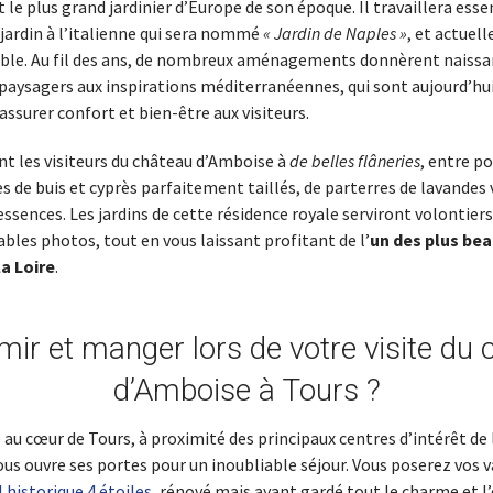
fut le plus grand jardinier d’Europe de son époque. Il travaillera es
 jardin à l’italienne qui sera nommé
« Jardin de Naples »
, et actuel
le. Au fil des ans, de nombreux aménagements donnèrent naissa
 paysagers aux inspirations méditerranéennes, qui sont aujourd’h
ssurer confort et bien-être aux visiteurs.
ent les visiteurs du château d’Amboise à
de belles flâneries
, entre po
 de buis et cyprès parfaitement taillés, de parterres de lavandes 
essences. Les jardins de cette résidence royale serviront volontiers
ables photos, tout en vous laissant profitant de l’
un des plus be
la Loire
.
ir et manger lors de votre visite du
d’Amboise à Tours ?
au cœur de Tours, à proximité des principaux centres d’intérêt de l
us ouvre ses portes pour un inoubliable séjour. Vous poserez vos v
 historique 4 étoiles
, rénové mais ayant gardé tout le charme et l