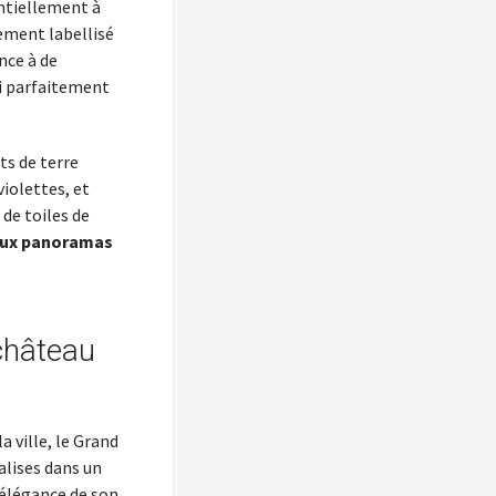
sentiellement à
lement labellisé
nce à de
ui parfaitement
ts de terre
violettes, et
 de toiles de
aux panoramas
 château
a ville, le Grand
alises dans un
’élégance de son