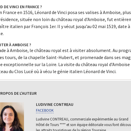
 DE VINCI EN FRANCE ?
n France en 1516, Léonard de Vinci posa ses valises à Amboise, pl
résidence, située non loin du château royal d’Amboise, fut entière
tre italien par François 1er. Il y vécut jusqu’au 02 mai 1519, date à 
le.
ITER À AMBOISE ?
ade à Amboise, le château royal est à visiter absolument. Au progr
ses tours, de la chapelle Saint-Hubert, et promenade dans ses mag
ue exceptionnelle sur la Loire. La visite du château royal d’Ambois
teau du Clos Lucé où à vécu le génie italien Léonard de Vinci.
PROPOS DE L'AUTEUR
LUDIVINE CONTREAU
FACEBOOK
Ludivine CONTREAU, commerciale expérimentée au Grand
Hôtel de Tours **** et son équipe éditoriale vous font découv
les attraits touristiques de la région Touraine.