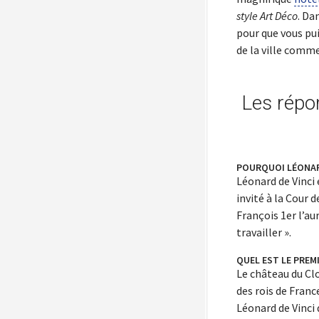
style Art Déco
. Da
pour que vous pu
de la ville comm
Les répo
POURQUOI LÉONARD
Léonard de Vinci 
invité à la Cour 
François 1er l’aur
travailler ».
QUEL EST LE PREM
Le château du Clo
des rois de Fran
Léonard de Vinci 