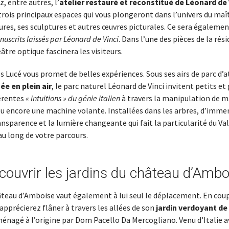
, entre autres, l’
atelier restauré et reconstitué de Léonard de 
ois principaux espaces qui vous plongeront dans l’univers du maît
ures, ses sculptures et autres œuvres picturales. Ce sera égalemen
uscrits laissés par Léonard de Vinci
. Dans l’une des pièces de la rés
tre optique fascinera les visiteurs.
os Lucé vous promet de belles expériences. Sous ses airs de parc d’a
e en plein air
, le parc naturel Léonard de Vinci invitent petits et
férentes
« intuitions » du génie italien
à travers la manipulation de
ou encore une machine volante. Installées dans les arbres, d’immen
ansparence et la lumière changeante qui fait la particularité du Val
au long de votre parcours.
couvrir les jardins du château d’Ambo
hâteau d’Amboise vaut également à lui seul le déplacement. En coup
apprécierez flâner à travers les allées de son
jardin verdoyant de
ménagé à l’origine par Dom Pacello Da Mercogliano. Venu d’Italie av