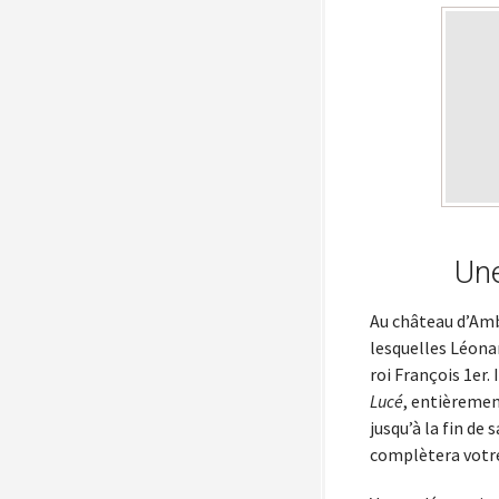
Une
Au château d’Amb
lesquelles Léonard
roi François 1er.
Lucé
, entièremen
jusqu’à la fin de
complètera votre