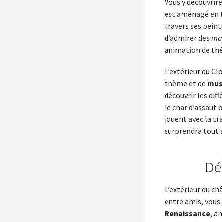
Vous y découvrirez
est aménagé en tr
travers ses peint
d’admirer des
man
animation de théâ
L’extérieur du Cl
thème et de
musé
découvrir les dif
le char d’assaut 
jouent avec la tr
surprendra tout 
Dé
L’extérieur du c
entre amis, vous 
Renaissance
, a