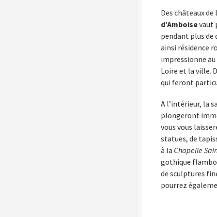
Des châteaux de l
d’Amboise
vaut 
pendant plus de q
ainsi résidence r
impressionne au p
Loire et la ville
qui feront partic
A l’intérieur, la 
plongeront imméd
vous vous laisser
statues, de tapis
à la
Chapelle Sai
gothique flamboy
de sculptures fin
pourrez égalemen