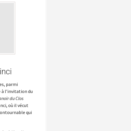
inci
es, parmi
 à l’invitation du
noir du Clos
ci, où il vécut
ncontournable qui