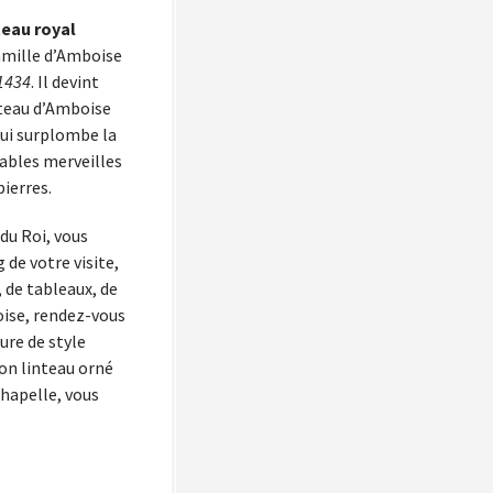
eau royal
famille d’Amboise
 1434
. Il devint
hâteau d’Amboise
qui surplombe la
tables merveilles
pierres.
 du Roi, vous
de votre visite,
, de tableaux, de
oise, rendez-vous
ure de style
on linteau orné
chapelle, vous