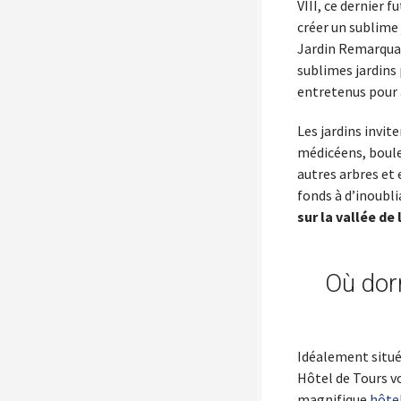
VIII, ce dernier 
créer un sublime
Jardin Remarquab
sublimes jardins
entretenus pour a
Les jardins invit
médicéens, boules
autres arbres et 
fonds à d’inoubli
sur la vallée de 
Où dorm
Idéalement situé 
Hôtel de Tours vo
magnifique
hôtel